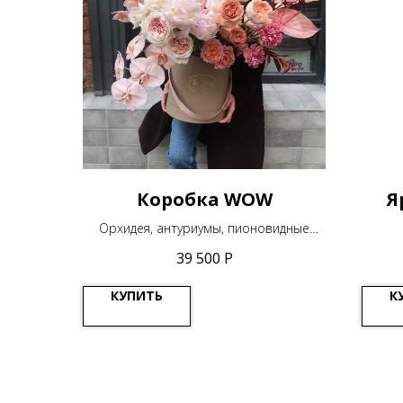
Коробка WOW
Я
Орхидея, антуриумы, пионовидные
розы - все самое лучшее в одной
39 500
Р
коробке.
КУПИТЬ
К