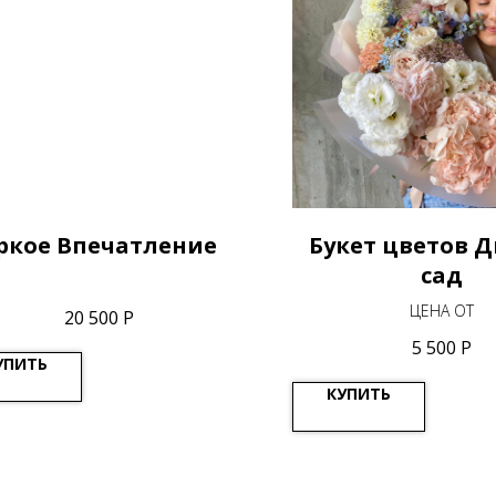
ркое Впечатление
Букет цветов 
сад
ЦЕНА ОТ
20 500
Р
5 500
Р
УПИТЬ
КУПИТЬ