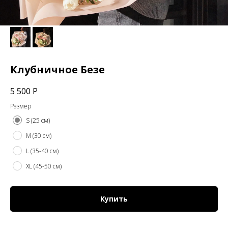
Клубничное Безе
5 500
Р
Размер
S (25 см)
M (30 см)
L (35-40 см)
XL (45-50 см)
Купить